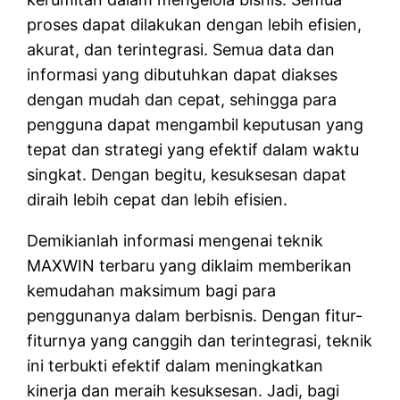
proses dapat dilakukan dengan lebih efisien,
akurat, dan terintegrasi. Semua data dan
informasi yang dibutuhkan dapat diakses
dengan mudah dan cepat, sehingga para
pengguna dapat mengambil keputusan yang
tepat dan strategi yang efektif dalam waktu
singkat. Dengan begitu, kesuksesan dapat
diraih lebih cepat dan lebih efisien.
Demikianlah informasi mengenai teknik
MAXWIN terbaru yang diklaim memberikan
kemudahan maksimum bagi para
penggunanya dalam berbisnis. Dengan fitur-
fiturnya yang canggih dan terintegrasi, teknik
ini terbukti efektif dalam meningkatkan
kinerja dan meraih kesuksesan. Jadi, bagi