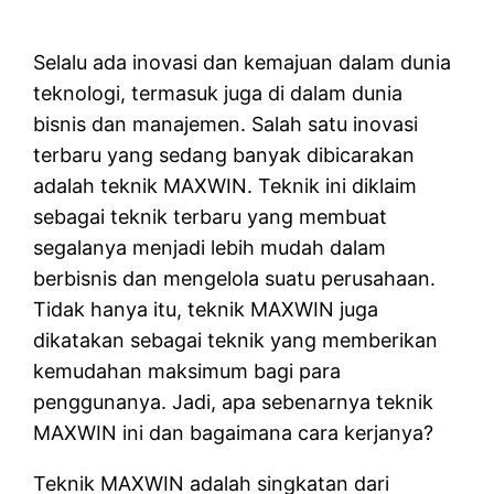
Selalu ada inovasi dan kemajuan dalam dunia
teknologi, termasuk juga di dalam dunia
bisnis dan manajemen. Salah satu inovasi
terbaru yang sedang banyak dibicarakan
adalah teknik MAXWIN. Teknik ini diklaim
sebagai teknik terbaru yang membuat
segalanya menjadi lebih mudah dalam
berbisnis dan mengelola suatu perusahaan.
Tidak hanya itu, teknik MAXWIN juga
dikatakan sebagai teknik yang memberikan
kemudahan maksimum bagi para
penggunanya. Jadi, apa sebenarnya teknik
MAXWIN ini dan bagaimana cara kerjanya?
Teknik MAXWIN adalah singkatan dari