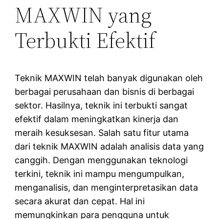
MAXWIN yang
Terbukti Efektif
Teknik MAXWIN telah banyak digunakan oleh
berbagai perusahaan dan bisnis di berbagai
sektor. Hasilnya, teknik ini terbukti sangat
efektif dalam meningkatkan kinerja dan
meraih kesuksesan. Salah satu fitur utama
dari teknik MAXWIN adalah analisis data yang
canggih. Dengan menggunakan teknologi
terkini, teknik ini mampu mengumpulkan,
menganalisis, dan menginterpretasikan data
secara akurat dan cepat. Hal ini
memungkinkan para pengguna untuk