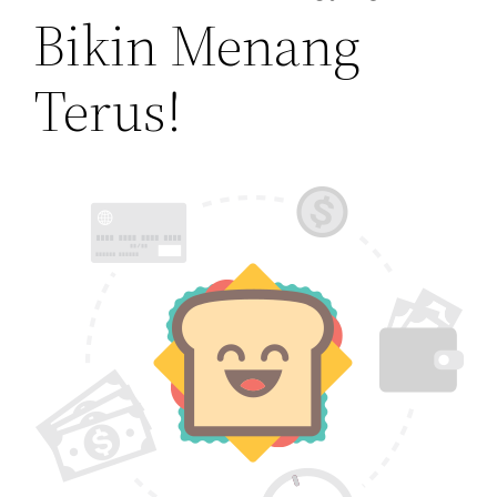
Bikin Menang
Terus!