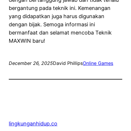
bergantung pada teknik ini. Kemenangan
yang didapatkan juga harus digunakan
dengan bijak. Semoga informasi ini
bermanfaat dan selamat mencoba Teknik
MAXWIN baru!
December 26, 2025
David Phillips
Online Games
lingkunganhidup.co