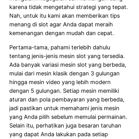
karena tidak mengetahui strategi yang tepat.
Nah, untuk itu kami akan memberikan tips
menang di slot agar Anda dapat meraih
kemenangan dengan mudah dan cepat.
Pertama-tama, pahami terlebih dahulu
tentang jenis-jenis mesin slot yang tersedia.
Ada banyak variasi mesin slot yang berbeda,
mulai dari mesin klasik dengan 3 gulungan
hingga mesin video yang lebih modern
dengan 5 gulungan. Setiap mesin memiliki
aturan dan pola pembayaran yang berbeda,
jadi pastikan untuk memahami jenis mesin
yang Anda pilih sebelum memulai permainan.
Selain itu, perhatikan juga besaran taruhan
yang dapat Anda lakukan pada setiap