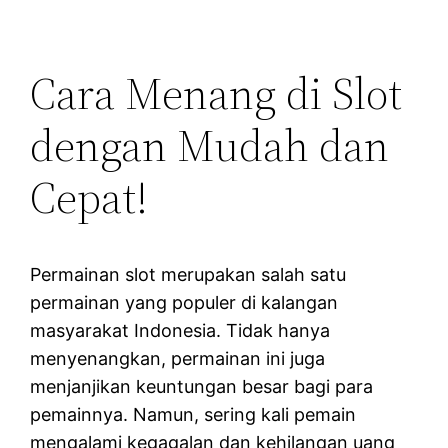
Cara Menang di Slot
dengan Mudah dan
Cepat!
Permainan slot merupakan salah satu
permainan yang populer di kalangan
masyarakat Indonesia. Tidak hanya
menyenangkan, permainan ini juga
menjanjikan keuntungan besar bagi para
pemainnya. Namun, sering kali pemain
mengalami kegagalan dan kehilangan uang