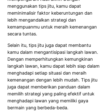
menggunakan tips jitu, kamu dapat
meminimalisir faktor keberuntungan dan
lebih mengandalkan strategi dan
kemampuanmu untuk meraih kemenangan
secara tuntas.
Selain itu, tips jitu juga dapat membantu
kamu dalam mengantisipasi langkah lawan.
Dengan memperhitungkan kemungkinan
langkah lawan, kamu dapat lebih siap dalam
menghadapi setiap situasi dan meraih
kemenangan dengan lebih mudah. Tips jitu
juga dapat memberikan panduan dalam
memilih strategi yang paling efektif untuk
menghadapi lawan yang memiliki gaya
bermain yang berbeda-beda.