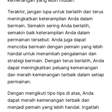
kemenangan yang lebih mudah.
Terakhir, jangan lupa untuk berlatih dan terus
meningkatkan keterampilan Anda dalam
bermain. Semakin sering Anda berlatih,
semakin baik keterampilan Anda dalam
permainan tersebut. Anda juga dapat
mencoba bermain dengan pemain yang lebih
handal untuk menambah pengalaman dan
strategi bermain. Dengan terus berlatih, Anda
dapat meningkatkan peluang kemenangan
dan meraih kemenangan terbaik dalam setiap
permainan.
Dengan mengikuti tips-tips di atas, Anda
dapat meraih kemenangan terbaik dan
menjadi pemain yang lebih handal. Ingatlah