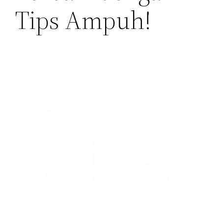
Tips Ampuh!