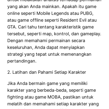
yang akan Anda mainkan. Apakah itu game
online seperti Mobile Legends atau PUBG,
atau game offline seperti Resident Evil atau
GTA. Cari tahu tentang karakteristik game
tersebut, seperti map, kontrol, dan gameplay.
Dengan memahami permainan secara
keseluruhan, Anda dapat menyiapkan
strategi yang tepat untuk memenangkan
pertandingan.
2. Latihan dan Pahami Setiap Karakter
Jika Anda bermain game yang memiliki
karakter yang berbeda-beda, seperti game
fighting atau game MOBA, pastikan untuk
melatih dan memahami setiap karakter yang