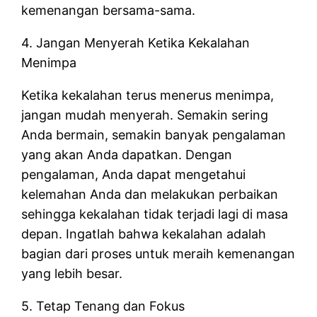
kemenangan bersama-sama.
4. Jangan Menyerah Ketika Kekalahan
Menimpa
Ketika kekalahan terus menerus menimpa,
jangan mudah menyerah. Semakin sering
Anda bermain, semakin banyak pengalaman
yang akan Anda dapatkan. Dengan
pengalaman, Anda dapat mengetahui
kelemahan Anda dan melakukan perbaikan
sehingga kekalahan tidak terjadi lagi di masa
depan. Ingatlah bahwa kekalahan adalah
bagian dari proses untuk meraih kemenangan
yang lebih besar.
5. Tetap Tenang dan Fokus