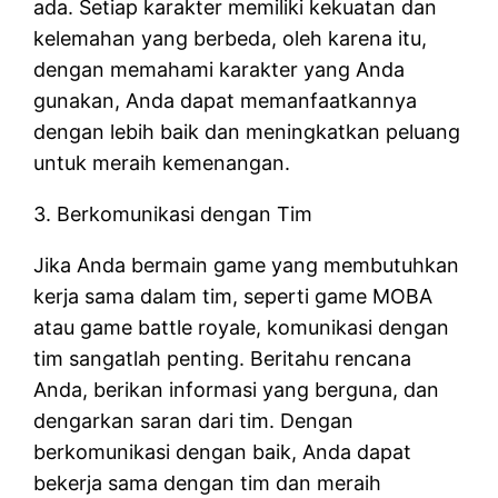
ada. Setiap karakter memiliki kekuatan dan
kelemahan yang berbeda, oleh karena itu,
dengan memahami karakter yang Anda
gunakan, Anda dapat memanfaatkannya
dengan lebih baik dan meningkatkan peluang
untuk meraih kemenangan.
3. Berkomunikasi dengan Tim
Jika Anda bermain game yang membutuhkan
kerja sama dalam tim, seperti game MOBA
atau game battle royale, komunikasi dengan
tim sangatlah penting. Beritahu rencana
Anda, berikan informasi yang berguna, dan
dengarkan saran dari tim. Dengan
berkomunikasi dengan baik, Anda dapat
bekerja sama dengan tim dan meraih