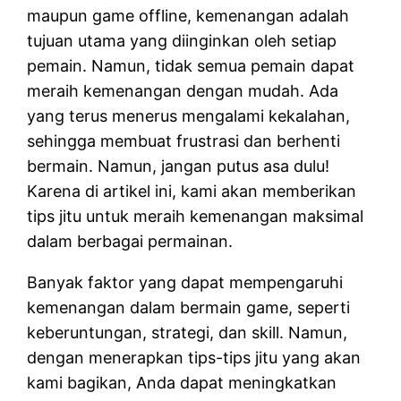
maupun game offline, kemenangan adalah
tujuan utama yang diinginkan oleh setiap
pemain. Namun, tidak semua pemain dapat
meraih kemenangan dengan mudah. Ada
yang terus menerus mengalami kekalahan,
sehingga membuat frustrasi dan berhenti
bermain. Namun, jangan putus asa dulu!
Karena di artikel ini, kami akan memberikan
tips jitu untuk meraih kemenangan maksimal
dalam berbagai permainan.
Banyak faktor yang dapat mempengaruhi
kemenangan dalam bermain game, seperti
keberuntungan, strategi, dan skill. Namun,
dengan menerapkan tips-tips jitu yang akan
kami bagikan, Anda dapat meningkatkan