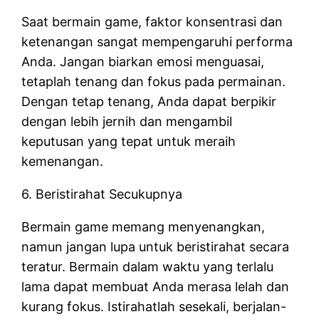
Saat bermain game, faktor konsentrasi dan
ketenangan sangat mempengaruhi performa
Anda. Jangan biarkan emosi menguasai,
tetaplah tenang dan fokus pada permainan.
Dengan tetap tenang, Anda dapat berpikir
dengan lebih jernih dan mengambil
keputusan yang tepat untuk meraih
kemenangan.
6. Beristirahat Secukupnya
Bermain game memang menyenangkan,
namun jangan lupa untuk beristirahat secara
teratur. Bermain dalam waktu yang terlalu
lama dapat membuat Anda merasa lelah dan
kurang fokus. Istirahatlah sesekali, berjalan-