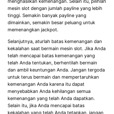
menghasilkan kemenangan. Selain itu, pilihlah
mesin slot dengan jumlah payline yang lebih
tinggi. Semakin banyak payline yang
dimainkan, semakin besar peluang untuk
memenangkan jackpot.
Selanjutnya, aturlah batas kemenangan dan
kekalahan saat bermain mesin slot. Jika Anda
telah mencapai batas kemenangan yang
telah Anda tentukan, berhentilah bermain
dan ambil keuntungan Anda. Jangan tergoda
untuk terus bermain dan mempertaruhkan
kemenangan Anda karena itu dapat
menyebabkan Anda kehilangan semua
kemenangan yang telah Anda dapatkan.
Selain itu, jika Anda mencapai batas
kekalahan yang telah Anda tetapkan, jangan