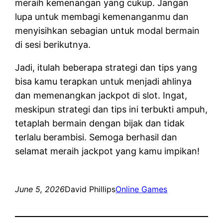
meraih kemenangan yang cukup. Jangan
lupa untuk membagi kemenanganmu dan
menyisihkan sebagian untuk modal bermain
di sesi berikutnya.
Jadi, itulah beberapa strategi dan tips yang
bisa kamu terapkan untuk menjadi ahlinya
dan memenangkan jackpot di slot. Ingat,
meskipun strategi dan tips ini terbukti ampuh,
tetaplah bermain dengan bijak dan tidak
terlalu berambisi. Semoga berhasil dan
selamat meraih jackpot yang kamu impikan!
June 5, 2026
David Phillips
Online Games