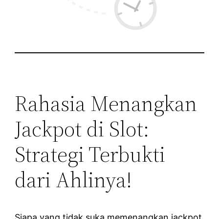
Rahasia Menangkan
Jackpot di Slot:
Strategi Terbukti
dari Ahlinya!
Siapa yang tidak suka memenangkan jackpot