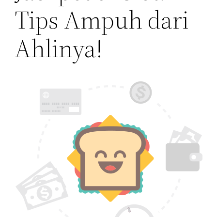
Tips Ampuh dari
Ahlinya!