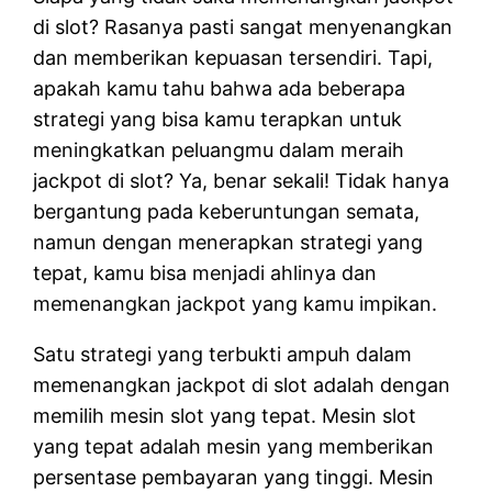
di slot? Rasanya pasti sangat menyenangkan
dan memberikan kepuasan tersendiri. Tapi,
apakah kamu tahu bahwa ada beberapa
strategi yang bisa kamu terapkan untuk
meningkatkan peluangmu dalam meraih
jackpot di slot? Ya, benar sekali! Tidak hanya
bergantung pada keberuntungan semata,
namun dengan menerapkan strategi yang
tepat, kamu bisa menjadi ahlinya dan
memenangkan jackpot yang kamu impikan.
Satu strategi yang terbukti ampuh dalam
memenangkan jackpot di slot adalah dengan
memilih mesin slot yang tepat. Mesin slot
yang tepat adalah mesin yang memberikan
persentase pembayaran yang tinggi. Mesin