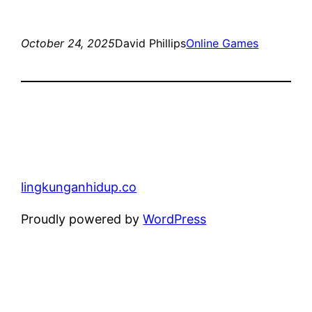
October 24, 2025
David Phillips
Online Games
lingkunganhidup.co
Proudly powered by
WordPress