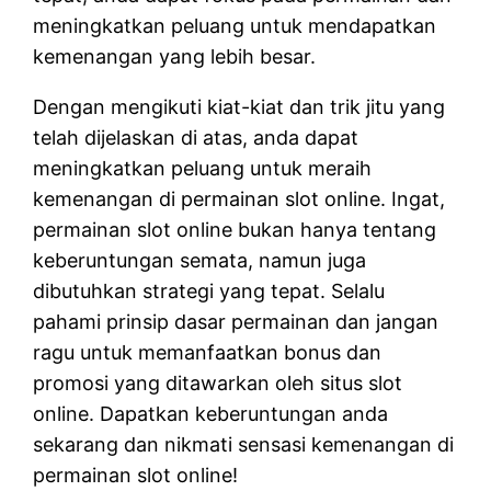
meningkatkan peluang untuk mendapatkan
kemenangan yang lebih besar.
Dengan mengikuti kiat-kiat dan trik jitu yang
telah dijelaskan di atas, anda dapat
meningkatkan peluang untuk meraih
kemenangan di permainan slot online. Ingat,
permainan slot online bukan hanya tentang
keberuntungan semata, namun juga
dibutuhkan strategi yang tepat. Selalu
pahami prinsip dasar permainan dan jangan
ragu untuk memanfaatkan bonus dan
promosi yang ditawarkan oleh situs slot
online. Dapatkan keberuntungan anda
sekarang dan nikmati sensasi kemenangan di
permainan slot online!