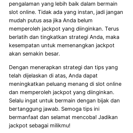
pengalaman yang lebih baik dalam bermain
slot online. Tidak ada yang instan, jadi jangan
mudah putus asa jika Anda belum
memperoleh jackpot yang diinginkan. Terus
berlatih dan tingkatkan strategi Anda, maka
kesempatan untuk memenangkan jackpot
akan semakin besar.
Dengan menerapkan strategi dan tips yang
telah dijelaskan di atas, Anda dapat
meningkatkan peluang menang di slot online
dan memperoleh jackpot yang diinginkan.
Selalu ingat untuk bermain dengan bijak dan
bertanggung jawab. Semoga tips ini
bermanfaat dan selamat mencoba! Jadikan
jackpot sebagai milikmu!