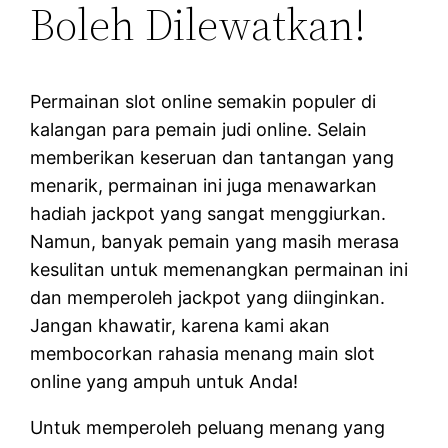
Boleh Dilewatkan!
Permainan slot online semakin populer di
kalangan para pemain judi online. Selain
memberikan keseruan dan tantangan yang
menarik, permainan ini juga menawarkan
hadiah jackpot yang sangat menggiurkan.
Namun, banyak pemain yang masih merasa
kesulitan untuk memenangkan permainan ini
dan memperoleh jackpot yang diinginkan.
Jangan khawatir, karena kami akan
membocorkan rahasia menang main slot
online yang ampuh untuk Anda!
Untuk memperoleh peluang menang yang