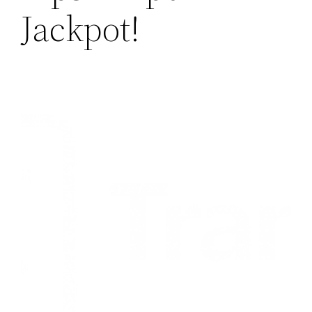
Jackpot!