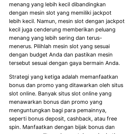
menang yang lebih kecil dibandingkan
dengan mesin slot yang memiliki jackpot
lebih kecil. Namun, mesin slot dengan jackpot
kecil juga cenderung memberikan peluang
menang yang lebih sering dan terus-
menerus. Pilihlah mesin slot yang sesuai
dengan budget Anda dan pastikan mesin
tersebut sesuai dengan gaya bermain Anda.
Strategi yang ketiga adalah memanfaatkan
bonus dan promo yang ditawarkan oleh situs
slot online. Banyak situs slot online yang
menawarkan bonus dan promo yang
menguntungkan bagi para pemainnya,
seperti bonus deposit, cashback, atau free
spin. Manfaatkan dengan bijak bonus dan