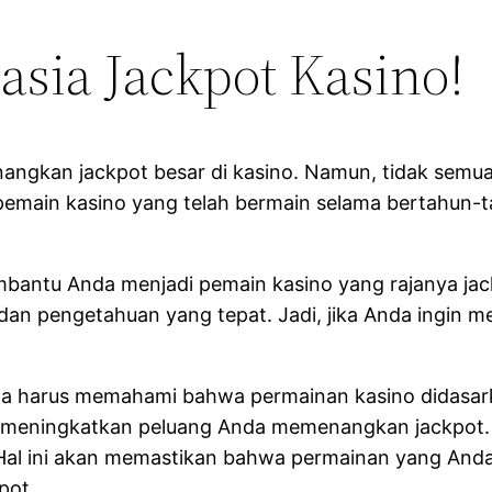
sia Jackpot Kasino!
angkan jackpot besar di kasino. Namun, tidak semu
pemain kasino yang telah bermain selama bertahun-ta
bantu Anda menjadi pemain kasino yang rajanya jack
 dan pengetahuan yang tepat. Jadi, jika Anda ingin m
da harus memahami bahwa permainan kasino didasa
k meningkatkan peluang Anda memenangkan jackpot. 
. Hal ini akan memastikan bahwa permainan yang Anda
pot.