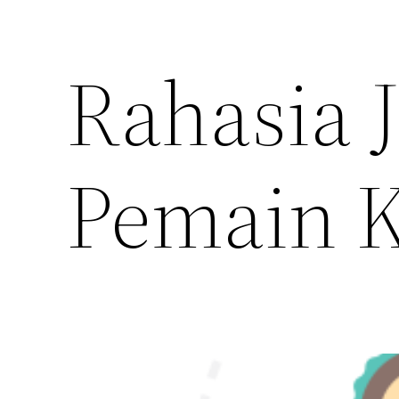
Rahasia 
Pemain K