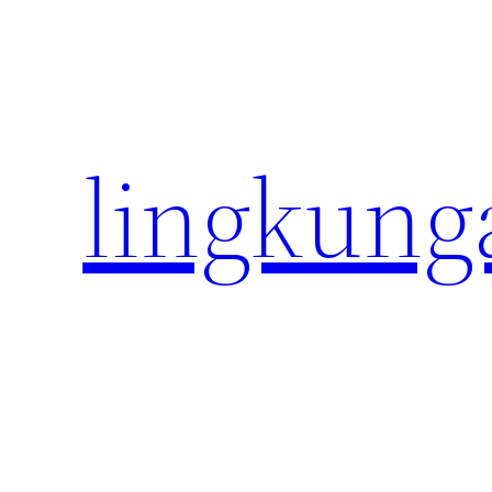
Skip
to
content
lingkung