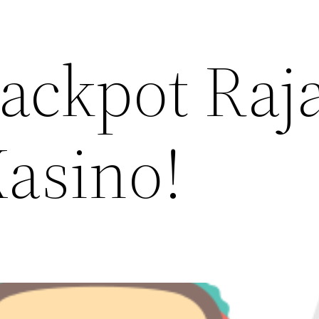
Jackpot Raj
asino!