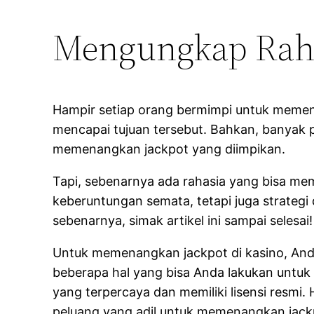
Mengungkap Raha
Hampir setiap orang bermimpi untuk memen
mencapai tujuan tersebut. Bahkan, banyak 
memenangkan jackpot yang diimpikan.
Tapi, sebenarnya ada rahasia yang bisa mem
keberuntungan semata, tetapi juga strategi
sebenarnya, simak artikel ini sampai selesai!
Untuk memenangkan jackpot di kasino, An
beberapa hal yang bisa Anda lakukan untu
yang terpercaya dan memiliki lisensi resmi
peluang yang adil untuk memenangkan jack