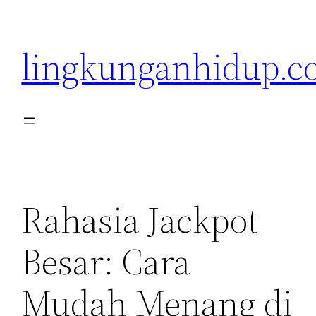
Skip
to
lingkunganhidup.c
content
Rahasia Jackpot
Besar: Cara
Mudah Menang di