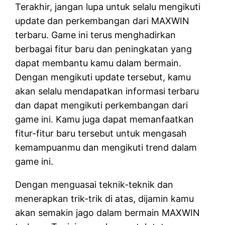
Terakhir, jangan lupa untuk selalu mengikuti
update dan perkembangan dari MAXWIN
terbaru. Game ini terus menghadirkan
berbagai fitur baru dan peningkatan yang
dapat membantu kamu dalam bermain.
Dengan mengikuti update tersebut, kamu
akan selalu mendapatkan informasi terbaru
dan dapat mengikuti perkembangan dari
game ini. Kamu juga dapat memanfaatkan
fitur-fitur baru tersebut untuk mengasah
kemampuanmu dan mengikuti trend dalam
game ini.
Dengan menguasai teknik-teknik dan
menerapkan trik-trik di atas, dijamin kamu
akan semakin jago dalam bermain MAXWIN