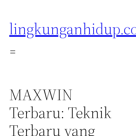
Skip
to
lingkunganhidup.c
content
MAXWIN
Terbaru: Teknik
Terbaru yang