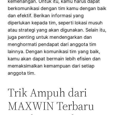
kemenangan. Untuk itu, kamu harus dapat
berkomunikasi dengan tim kamu dengan baik
dan efektif. Berikan informasi yang
diperlukan kepada tim, seperti lokasi musuh
atau strategi yang akan digunakan. Selain itu,
juga penting untuk mendengarkan dan
menghormati pendapat dari anggota tim
lainnya. Dengan komunikasi tim yang baik,
kamu akan dapat bermain lebih efisien dan
memaksimalkan kemampuan dari setiap
anggota tim.
Trik Ampuh dari
MAXWIN Terbaru