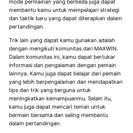
mode permainan yang berbeda juga dapat
membantu kamu untuk mempelajari strategi
dan taktik baru yang dapat diterapkan dalam
pertandingan.
Trik lain yang dapat kamu gunakan adalah
dengan mengikuti komunitas dari MAXWIN.
Dalam komunitas ini, kamu dapat bertukar
informasi dan pengalaman dengan pemain
lainnya. Kamu juga dapat belajar dari pemain
yang lebih berpengalaman dan mendapatkan
tips dan trik yang berguna untuk
meningkatkan kemampuanmu. Selain itu,
kamu juga dapat mencari teman untuk
bermain bersama dan saling membantu
dalam pertandingan.