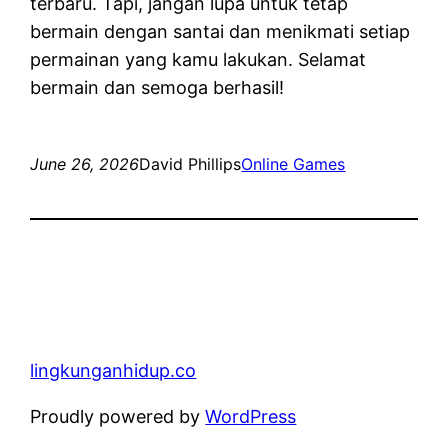
terbaru. Tapi, jangan lupa untuk tetap
bermain dengan santai dan menikmati setiap
permainan yang kamu lakukan. Selamat
bermain dan semoga berhasil!
June 26, 2026
David Phillips
Online Games
lingkunganhidup.co
Proudly powered by
WordPress