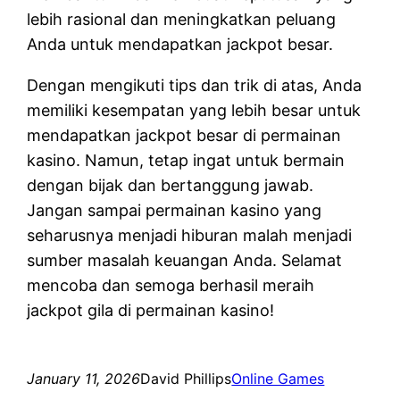
lebih rasional dan meningkatkan peluang
Anda untuk mendapatkan jackpot besar.
Dengan mengikuti tips dan trik di atas, Anda
memiliki kesempatan yang lebih besar untuk
mendapatkan jackpot besar di permainan
kasino. Namun, tetap ingat untuk bermain
dengan bijak dan bertanggung jawab.
Jangan sampai permainan kasino yang
seharusnya menjadi hiburan malah menjadi
sumber masalah keuangan Anda. Selamat
mencoba dan semoga berhasil meraih
jackpot gila di permainan kasino!
January 11, 2026
David Phillips
Online Games