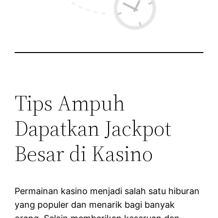
Tips Ampuh
Dapatkan Jackpot
Besar di Kasino
Permainan kasino menjadi salah satu hiburan
yang populer dan menarik bagi banyak