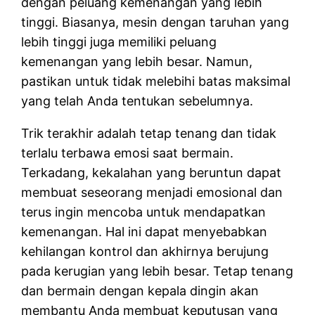
dengan peluang kemenangan yang lebih
tinggi. Biasanya, mesin dengan taruhan yang
lebih tinggi juga memiliki peluang
kemenangan yang lebih besar. Namun,
pastikan untuk tidak melebihi batas maksimal
yang telah Anda tentukan sebelumnya.
Trik terakhir adalah tetap tenang dan tidak
terlalu terbawa emosi saat bermain.
Terkadang, kekalahan yang beruntun dapat
membuat seseorang menjadi emosional dan
terus ingin mencoba untuk mendapatkan
kemenangan. Hal ini dapat menyebabkan
kehilangan kontrol dan akhirnya berujung
pada kerugian yang lebih besar. Tetap tenang
dan bermain dengan kepala dingin akan
membantu Anda membuat keputusan yang