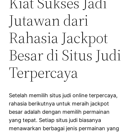
Kiat Sukses Jadi
Jutawan dari
Rahasia Jackpot
Besar di Situs Judi
Terpercaya
Setelah memilih situs judi online terpercaya,
rahasia berikutnya untuk meraih jackpot
besar adalah dengan memilih permainan
yang tepat. Setiap situs judi biasanya
menawarkan berbagai jenis permainan yang