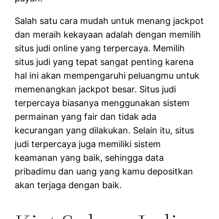
Salah satu cara mudah untuk menang jackpot
dan meraih kekayaan adalah dengan memilih
situs judi online yang terpercaya. Memilih
situs judi yang tepat sangat penting karena
hal ini akan mempengaruhi peluangmu untuk
memenangkan jackpot besar. Situs judi
terpercaya biasanya menggunakan sistem
permainan yang fair dan tidak ada
kecurangan yang dilakukan. Selain itu, situs
judi terpercaya juga memiliki sistem
keamanan yang baik, sehingga data
pribadimu dan uang yang kamu depositkan
akan terjaga dengan baik.