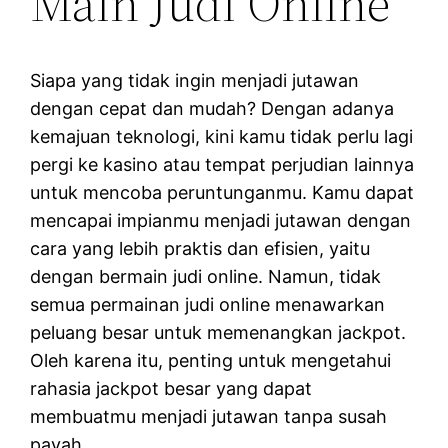
Main Judi Online
Siapa yang tidak ingin menjadi jutawan
dengan cepat dan mudah? Dengan adanya
kemajuan teknologi, kini kamu tidak perlu lagi
pergi ke kasino atau tempat perjudian lainnya
untuk mencoba peruntunganmu. Kamu dapat
mencapai impianmu menjadi jutawan dengan
cara yang lebih praktis dan efisien, yaitu
dengan bermain judi online. Namun, tidak
semua permainan judi online menawarkan
peluang besar untuk memenangkan jackpot.
Oleh karena itu, penting untuk mengetahui
rahasia jackpot besar yang dapat
membuatmu menjadi jutawan tanpa susah
payah.