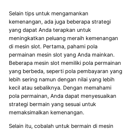
Selain tips untuk mengamankan
kemenangan, ada juga beberapa strategi
yang dapat Anda terapkan untuk
meningkatkan peluang meraih kemenangan
di mesin slot. Pertama, pahami pola
permainan mesin slot yang Anda mainkan.
Beberapa mesin slot memiliki pola permainan
yang berbeda, seperti pola pembayaran yang
lebih sering namun dengan nilai yang lebih
kecil atau sebaliknya. Dengan memahami
pola permainan, Anda dapat menyesuaikan
strategi bermain yang sesuai untuk
memaksimalkan kemenangan.
Selain itu, cobalah untuk bermain di mesin