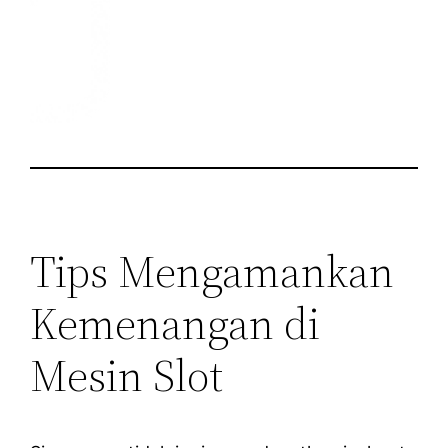
Tips Mengamankan
Kemenangan di
Mesin Slot