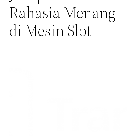
Rahasia Menang
di Mesin Slot