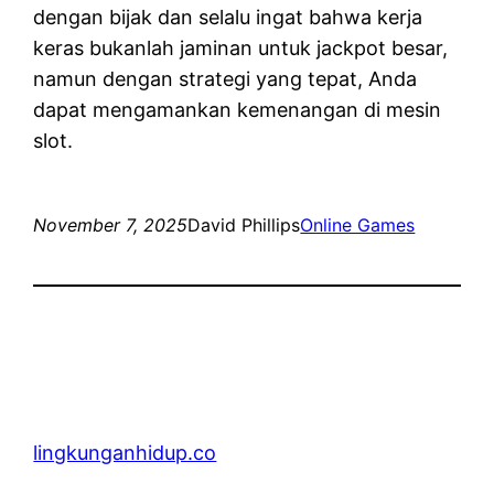
dengan bijak dan selalu ingat bahwa kerja
keras bukanlah jaminan untuk jackpot besar,
namun dengan strategi yang tepat, Anda
dapat mengamankan kemenangan di mesin
slot.
November 7, 2025
David Phillips
Online Games
lingkunganhidup.co