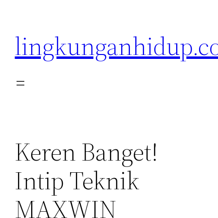
Skip
to
lingkunganhidup.c
content
Keren Banget!
Intip Teknik
MAXWIN