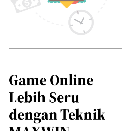
Game Online
Lebih Seru
dengan Teknik