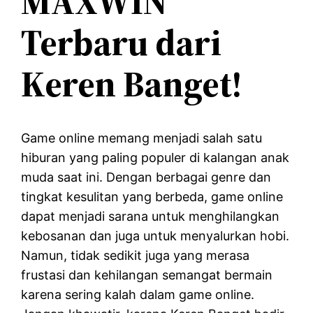
MAXWIN
Terbaru dari
Keren Banget!
Game online memang menjadi salah satu
hiburan yang paling populer di kalangan anak
muda saat ini. Dengan berbagai genre dan
tingkat kesulitan yang berbeda, game online
dapat menjadi sarana untuk menghilangkan
kebosanan dan juga untuk menyalurkan hobi.
Namun, tidak sedikit juga yang merasa
frustasi dan kehilangan semangat bermain
karena sering kalah dalam game online.