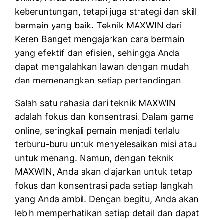
keberuntungan, tetapi juga strategi dan skill
bermain yang baik. Teknik MAXWIN dari
Keren Banget mengajarkan cara bermain
yang efektif dan efisien, sehingga Anda
dapat mengalahkan lawan dengan mudah
dan memenangkan setiap pertandingan.
Salah satu rahasia dari teknik MAXWIN
adalah fokus dan konsentrasi. Dalam game
online, seringkali pemain menjadi terlalu
terburu-buru untuk menyelesaikan misi atau
untuk menang. Namun, dengan teknik
MAXWIN, Anda akan diajarkan untuk tetap
fokus dan konsentrasi pada setiap langkah
yang Anda ambil. Dengan begitu, Anda akan
lebih memperhatikan setiap detail dan dapat