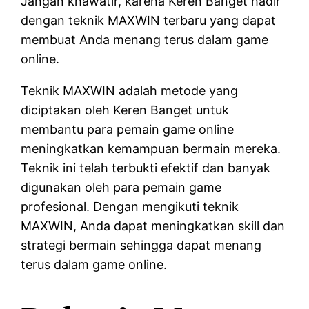
Jangan khawatir, karena Keren Banget hadir
dengan teknik MAXWIN terbaru yang dapat
membuat Anda menang terus dalam game
online.
Teknik MAXWIN adalah metode yang
diciptakan oleh Keren Banget untuk
membantu para pemain game online
meningkatkan kemampuan bermain mereka.
Teknik ini telah terbukti efektif dan banyak
digunakan oleh para pemain game
profesional. Dengan mengikuti teknik
MAXWIN, Anda dapat meningkatkan skill dan
strategi bermain sehingga dapat menang
terus dalam game online.