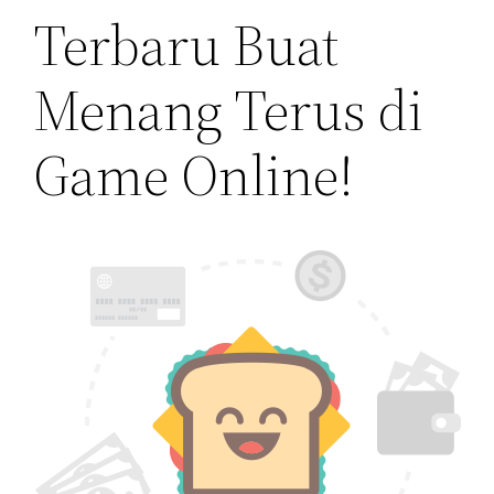
Terbaru Buat
Menang Terus di
Game Online!