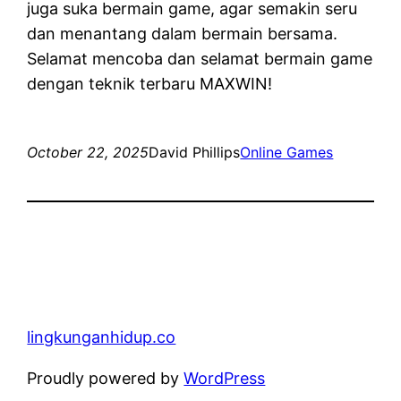
juga suka bermain game, agar semakin seru
dan menantang dalam bermain bersama.
Selamat mencoba dan selamat bermain game
dengan teknik terbaru MAXWIN!
October 22, 2025
David Phillips
Online Games
lingkunganhidup.co
Proudly powered by
WordPress