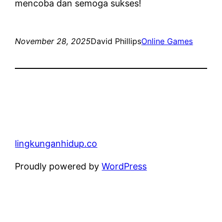
mencoba dan semoga sukses!
November 28, 2025
David Phillips
Online Games
lingkunganhidup.co
Proudly powered by
WordPress