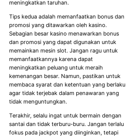
meningkatkan taruhan.
Tips kedua adalah memanfaatkan bonus dan
promosi yang ditawarkan oleh kasino.
Sebagian besar kasino menawarkan bonus
dan promosi yang dapat digunakan untuk
memainkan mesin slot. Jangan ragu untuk
memanfaatkannya karena dapat
meningkatkan peluang untuk meraih
kemenangan besar. Namun, pastikan untuk
membaca syarat dan ketentuan yang berlaku
agar tidak terjebak dalam penawaran yang
tidak menguntungkan.
Terakhir, selalu ingat untuk bermain dengan
santai dan tidak terburu-buru. Jangan terlalu
fokus pada jackpot yang diinginkan, tetapi