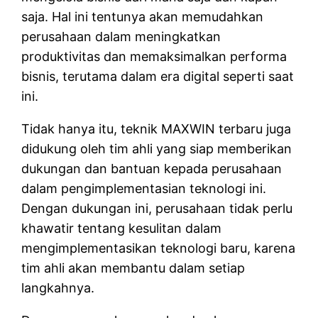
saja. Hal ini tentunya akan memudahkan
perusahaan dalam meningkatkan
produktivitas dan memaksimalkan performa
bisnis, terutama dalam era digital seperti saat
ini.
Tidak hanya itu, teknik MAXWIN terbaru juga
didukung oleh tim ahli yang siap memberikan
dukungan dan bantuan kepada perusahaan
dalam pengimplementasian teknologi ini.
Dengan dukungan ini, perusahaan tidak perlu
khawatir tentang kesulitan dalam
mengimplementasikan teknologi baru, karena
tim ahli akan membantu dalam setiap
langkahnya.