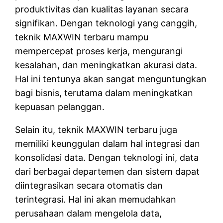
produktivitas dan kualitas layanan secara
signifikan. Dengan teknologi yang canggih,
teknik MAXWIN terbaru mampu
mempercepat proses kerja, mengurangi
kesalahan, dan meningkatkan akurasi data.
Hal ini tentunya akan sangat menguntungkan
bagi bisnis, terutama dalam meningkatkan
kepuasan pelanggan.
Selain itu, teknik MAXWIN terbaru juga
memiliki keunggulan dalam hal integrasi dan
konsolidasi data. Dengan teknologi ini, data
dari berbagai departemen dan sistem dapat
diintegrasikan secara otomatis dan
terintegrasi. Hal ini akan memudahkan
perusahaan dalam mengelola data,