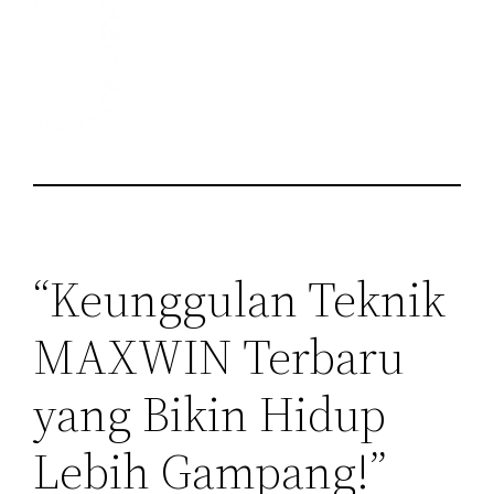
“Keunggulan Teknik
MAXWIN Terbaru
yang Bikin Hidup
Lebih Gampang!”