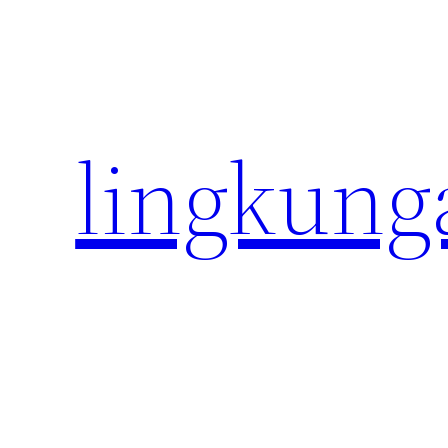
Skip
to
content
lingkung